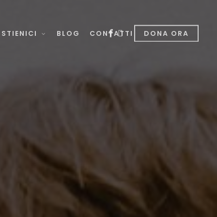
facebook
instagram
STIENICI
BLOG
CONTATTI
DONA ORA