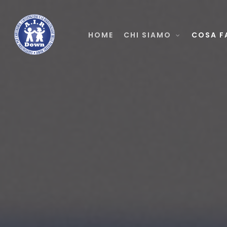
Skip
to
HOME
CHI SIAMO
COSA F
main
content