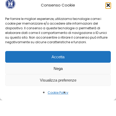
Consenso Cookie
inclusiva: provare per crederci
”, che, si
propone di:
Per fornire le migliori esperienze, utilizziamo tecnologie come i
cookie per memorizzare e/o accedere alle informazioni del
dispositivo. Il consenso a queste tecnologie ci permetterà di
supportare nell’apprendimento e nello
elaborare dati come il comportamento di navigazione o ID unici
studio bambini e ragazzi con sindrome di
su questo sito. Non acconsentire o ritirare il consenso può influire
negativamente su alcune caratteristiche e funzioni.
Down e/o altra disabilità intellettiva lungo
tutto il loro percorso scolastico;
Accetta
fornire informazioni alle famiglie sulla
normativa scolastica;
Nega
creare reti e sinergie tra docenti, scuole,
Visualizza preferenze
studenti, famiglie, Istituzioni, associazioni ed
esperti;
Cookie Policy
sperimentare e documentare strategie
didattiche realmente inclusive ed efficaci;
produrre e diffondere materiali utili, buone