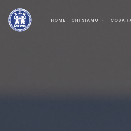
Skip
to
HOME
CHI SIAMO
COSA F
main
content