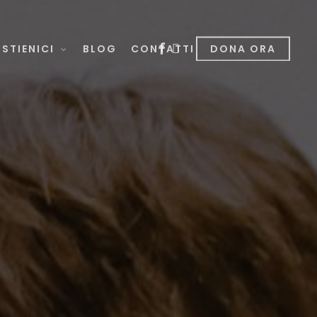
facebook
instagram
STIENICI
BLOG
CONTATTI
DONA ORA