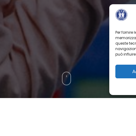
Per fornire
memorizzare
queste tec
navigazione
può influir
A