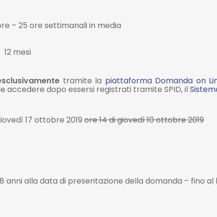
ore – 25 ore settimanali in media
 12 mesi
esclusivamente
tramite la
piattaforma Domanda on Li
le accedere dopo essersi registrati tramite SPID, il
Sistema
giovedì 17 ottobre 2019
ore
14 di giovedì 10 ottobre 2019
28 anni alla data di presentazione della domanda – fino al l