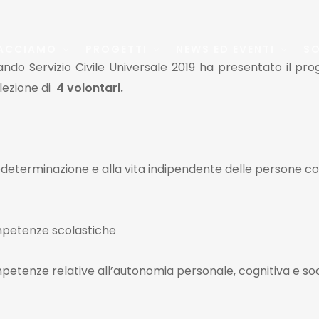
ACCIAMO
PROGETTI
NEWS ED EVENTI
SO
ando Servizio Civile Universale 2019 ha presentato il pr
ezione di
4 volontari
.
todeterminazione e alla vita indipendente delle persone c
ompetenze scolastiche
ompetenze relative all’autonomia personale, cognitiva e so