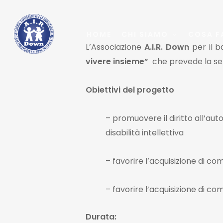
Skip
to
HOME
CHI SIAMO
COSA F
main
L’Associazione
A.I.R. Down
per il b
content
vivere insieme”
che prevede la sel
Obiettivi del progetto
– promuovere il diritto all’au
disabilità intellettiva
– favorire l’acquisizione di c
– favorire l’acquisizione di c
Durata: