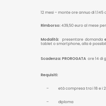
12 mesi – monte ore annuo di 1.145 
Rimborso:
439,50 euro al mese per
Modalità
:
presentare domanda
tablet o smartphone, alla è possibi
Scadenza: PROROGATA
ore 14 di 
Requisiti:
–
età compresa tra i 18 e i 
–
diploma