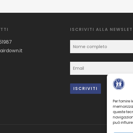
TTI
ISCRIVITI ALLA NEWSLE
51987
airdown.it
Per fornire
memorizzare
queste tec
navigazione
può influir