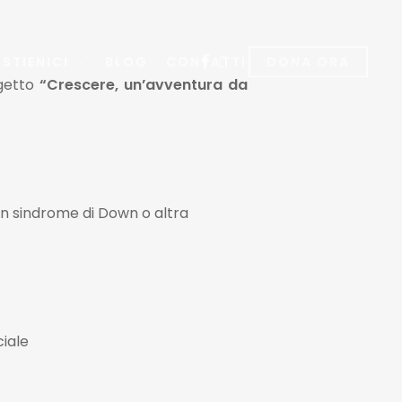
facebook
instagram
STIENICI
BLOG
CONTATTI
DONA ORA
ogetto
“
Crescere, un’avventura da
on sindrome di Down o altra
ciale