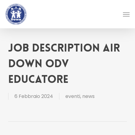
Skip
Men
to
main
content
Job Description Air
Down ODV
Educatore
6 Febbraio 2024
eventi
,
news