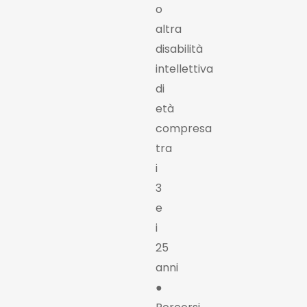
o
altra
disabilità
intellettiva
di
età
compresa
tra
i
3
e
i
25
anni
●