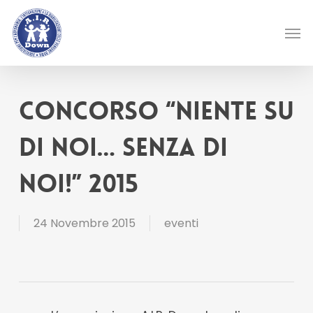
Skip
Men
to
main
content
Concorso “Niente su
di noi… senza di
noi!” 2015
24 Novembre 2015
eventi