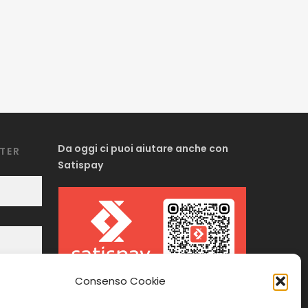
Da oggi ci puoi aiutare anche con
TTER
Satispay
Consenso Cookie
Inquadra il codice o cliccaci sopra e