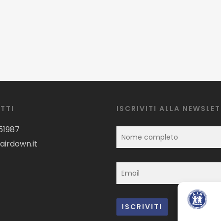
TTI
ISCRIVITI ALLA NEWSLE
51987
airdown.it