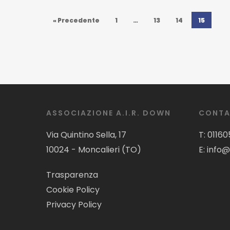
« Precedente
1
…
13
14
15
ASSOCIAZIONE A.I.R. DOWN
CONTA
Via Quintino Sella, 17
T:
01160
10024 - Moncalieri (TO)
E:
info@
Trasparenza
Cookie Policy
Privacy Policy