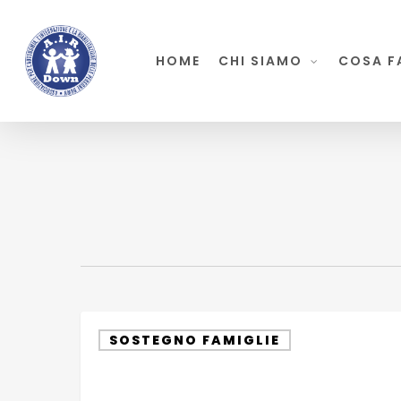
Skip
to
HOME
CHI SIAMO
COSA F
main
content
Stimolazione
SOSTEGNO FAMIGLIE
precoce