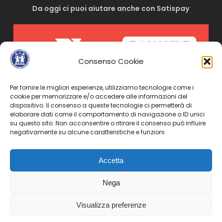
Da oggi ci puoi aiutare anche con Satispay
Consenso Cookie
Per fornire le migliori esperienze, utilizziamo tecnologie come i
cookie per memorizzare e/o accedere alle informazioni del
dispositivo. Il consenso a queste tecnologie ci permetterà di
elaborare dati come il comportamento di navigazione o ID unici
su questo sito. Non acconsentire o ritirare il consenso può influire
negativamente su alcune caratteristiche e funzioni.
Inquadra il codice o cliccaci sopra e sentiti libero di
inserire la cifra che vuoi. Grazie!
Accetta
Nega
© 2022 Air Down | C.F. 94040190012 | Tutti i diritti riservati.
Visualizza preferenze